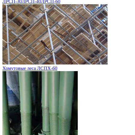
ЛРСП-30
ЛРСП-40
ЛРСП-60
Хомутовые леса ЛСПХ-60