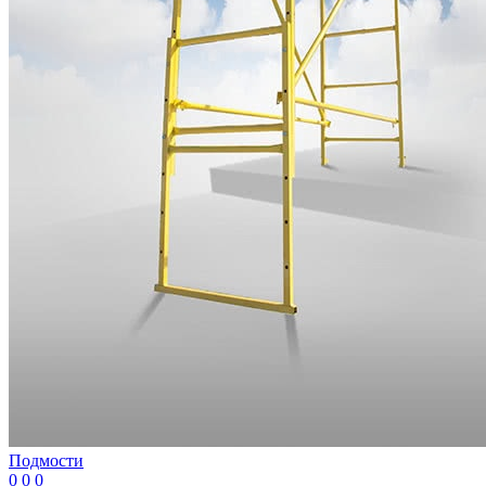
Подмости
0
0
0