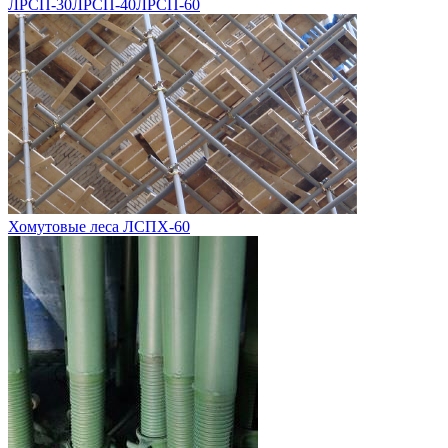
ЛРСП-30
ЛРСП-40
ЛРСП-60
Хомутовые леса ЛСПХ-60