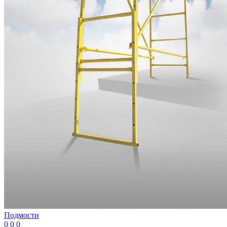
Подмости
0
0
0