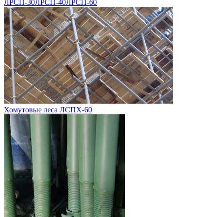
ЛРСП-30
ЛРСП-40
ЛРСП-60
Хомутовые леса ЛСПХ-60