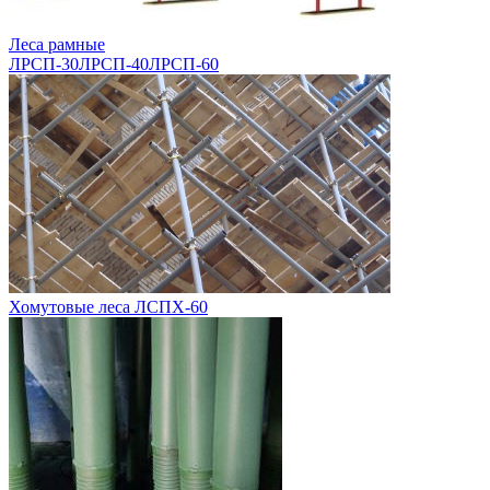
Леса рамные
ЛРСП-30
ЛРСП-40
ЛРСП-60
Хомутовые леса ЛСПХ-60