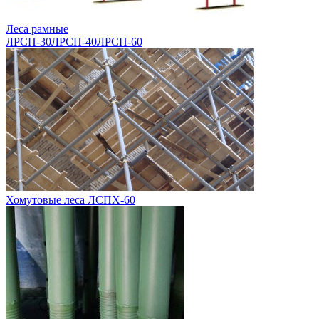
Леса рамные
ЛРСП-30
ЛРСП-40
ЛРСП-60
Хомутовые леса ЛСПХ-60