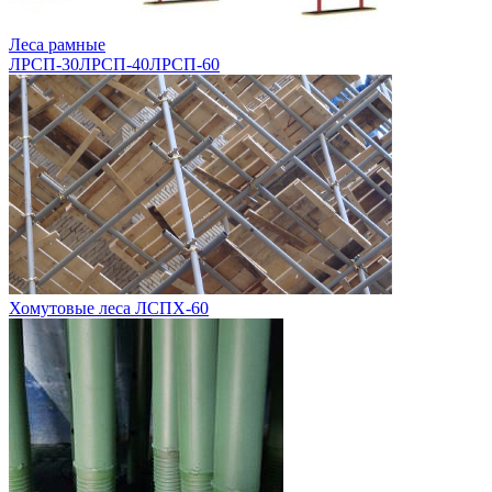
Леса рамные
ЛРСП-30
ЛРСП-40
ЛРСП-60
Хомутовые леса ЛСПХ-60