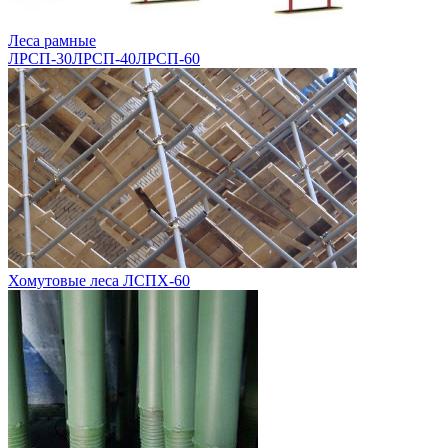
Леса рамные
ЛРСП-30
ЛРСП-40
ЛРСП-60
Хомутовые леса ЛСПХ-60